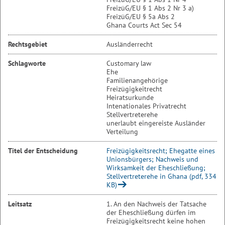
FreizüG/EU § 1 Abs 2 Nr 3 a)
FreizüG/EU § 5a Abs 2
Ghana Courts Act Sec 54
Rechtsgebiet
Ausländerrecht
Schlagworte
Customary law
Ehe
Familienangehörige
Freizügigkeitrecht
Heiratsurkunde
Intenationales Privatrecht
Stellvertreterehe
unerlaubt eingereiste Ausländer
Verteilung
Titel der Entscheidung
Freizügigkeitsrecht; Ehegatte eines
Unionsbürgers; Nachweis und
Wirksamkeit der Eheschließung;
Stellvertreterehe in Ghana (pdf, 334
KB)
Leitsatz
1. An den Nachweis der Tatsache
der Eheschließung dürfen im
Freizügigkeitsrecht keine hohen